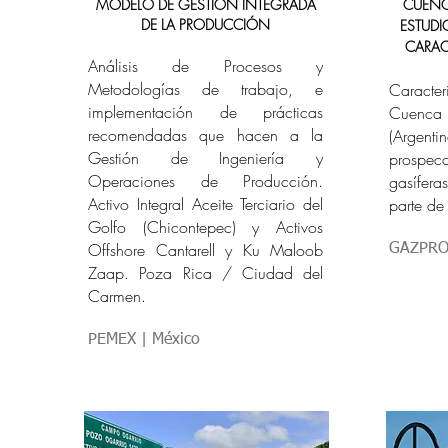
MODELO DE GESTIÓN INTEGRADA
CUENC
DE LA PRODUCCIÓN
ESTUDI
CARAC
Análisis de Procesos y
Metodologías de trabajo, e
Caracte
implementación de prácticas
Cuenca
recomendadas que hacen a la
(Argent
Gestión de Ingeniería y
prospe
Operaciones de Producción.
gasífera
Activo Integral Aceite Terciario del
parte d
Golfo (Chicontepec) y Activos
Offshore Cantarell y Ku Maloob
GAZPROM
Zaap. Poza Rica / Ciudad del
Carmen.
PEMEX | México