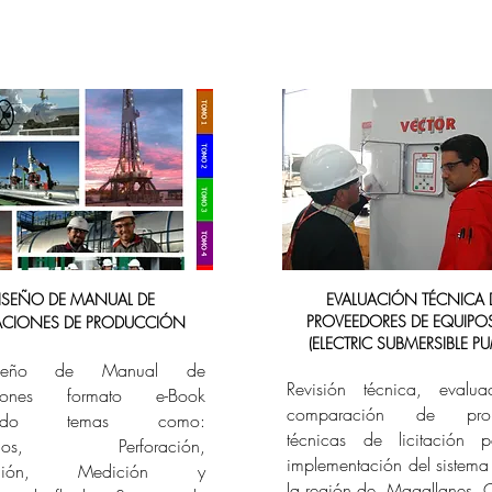
ISEÑO DE MANUAL DE
EVALUACIÓN TÉCNICA 
PROVEEDORES DE EQUIPOS
ACIONES DE PRODUCCIÓN
(ELECTRIC SUBMERSIBLE P
seño de Manual de
Revisión técnica, evalu
iones formato e-Book
comparación de prop
cando temas como:
técnicas de licitación 
vorios, Perforación,
implementación del sistema
nación, Medición y
la región de Magallanes, 