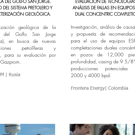
A DEL GOLFO SAN JORGE.
EVALUACIÓN DE TECNOLOGÍA
O DEL SISTEMA PRETOLERO Y
ANÁLISIS DE FALLAS EN EQUIPOS
TERIZACIÓN GEOLÓGICA.
DUAL CONCENTRIC COMPLET
Investigación, análisis de causa
rización geológica de la
y propuesta de recomendaci
 del Golfo San Jorge
para el uso de equipos ES
ina), en busca de nuevas
completaciones duales concént
cciones petrolíferas y
en pozos de 12,000 pi
s, para su evaluación por
profundidad, casing de 9 5/8”
e Gazprom.
producciones potenciales e
2000 y 4000 bpd.
 | Rusia
Frontera Energy| Colombia