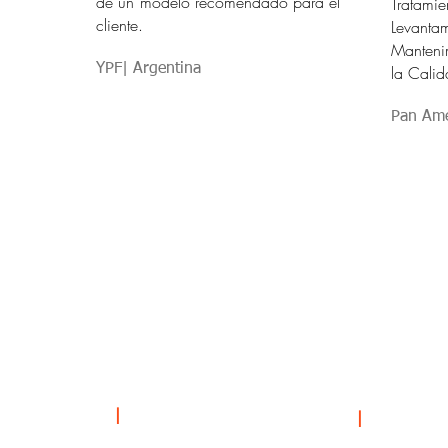
de un modelo recomendado para el
Tratamie
cliente.
Levan
Manteni
YPF| Argentina
la Calid
Pan Ame
CONTACTOS
|
NUESTRA
|
DISCIPLIN