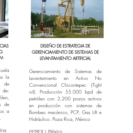
CIAS
DISEÑO DE ESTRATEGIA DE
NG
GERENCIAMIENTO DE SISTEMAS DE
AM
LEVANTAMIENTO ARTIFICIAL
cuela
Gerenciamiento de Sistemas de
 a la
Levantamiento en Activo No
s de
Convencional Chicontepec (Tight
 de:
oil).
Producción 55.000 bpd de
leo,
petróleo con 2,200 pozos activos
s de
en producción con sistemas de
ios a
Bombeo mecánico, PCP, Gas Lift e
​
Hidráulico. Poza Rica, México
ina
PEMEX | México