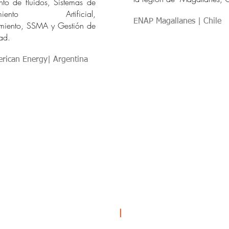
nto de fluidos, Sistemas de
tamiento Artificial,
ENAP Magallanes | Chile
miento, SSMA y Gestión de
ad.
rican Energy| Argentina
OTROS LINKS
|
S AREAS &
AS
Acerca de Nosotros