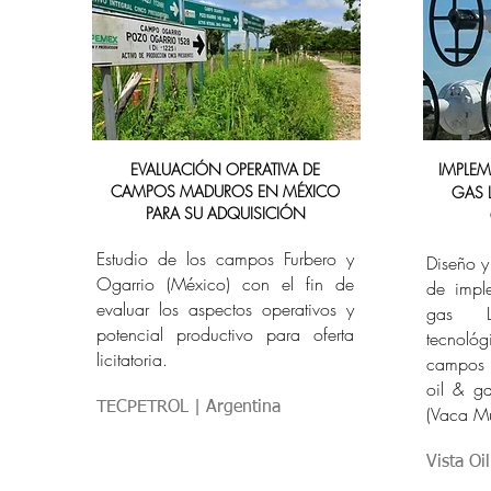
EVALUACIÓN OPERATIVA DE
IMPLEM
CAMPOS MADUROS EN MÉXICO
GAS 
PARA SU ADQUISICIÓN
Estudio de los campos Furbero y
Diseño y
Ogarrio (México) con el fin de
de impl
evaluar los aspectos operativos y
gas Li
potencial productivo para oferta
tecnológ
licitatoria.
campos 
oil & g
TECPETROL | Argentina
(Vaca Mu
Vista Oi