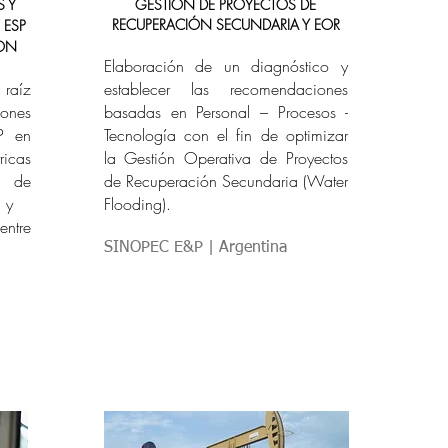
S Y
GESTIÓN DE PROYECTOS DE
RECUPERACIÓN SECUNDARIA Y EOR
 ESP
ION
Elaboración de un diagnóstico y
 raíz
establecer las recomendaciones
ones
basadas en Personal – Procesos -
P en
Tecnología con el fin de optimizar
ricas
la Gestión Operativa de Proyectos
e de
de Recuperación Secundaria (Water
 y
Flooding).
ntre
SINOPEC E&P | Argentina