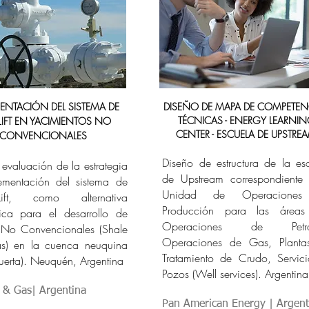
ENTACIÓN DEL SISTEMA DE
DISEÑO DE MAPA DE COMPETEN
TÉCNICAS - ENERGY LEARNI
LIFT EN YACIMIENTOS NO
CENTER - ESCUELA DE UPSTRE
CONVENCIONALES
Diseño de estructura de la es
 evaluación de la estrategia
de Upstream correspondiente
ementación del sistema de
Unidad de Operacione
ft, como alternativa
Producción para las áreas
ica para el desarrollo de
Operaciones de Petró
No Convencionales (Shale
Operaciones de Gas, Planta
as) en la cuenca neuquina
Tratamiento de Crudo, Servic
erta). Neuquén, Argentina
Pozos (Well services). Argentina.
l & Gas| Argentina
Pan American Energy | Argent