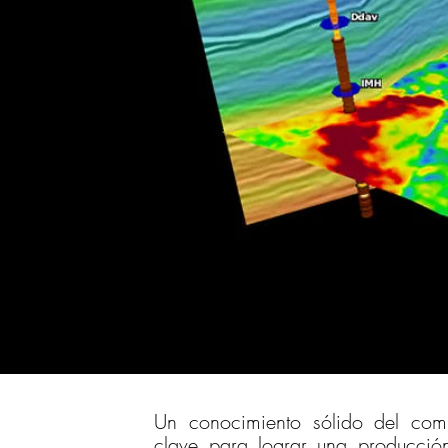
Un conocimiento sólido del comp
clave para lograr una producció