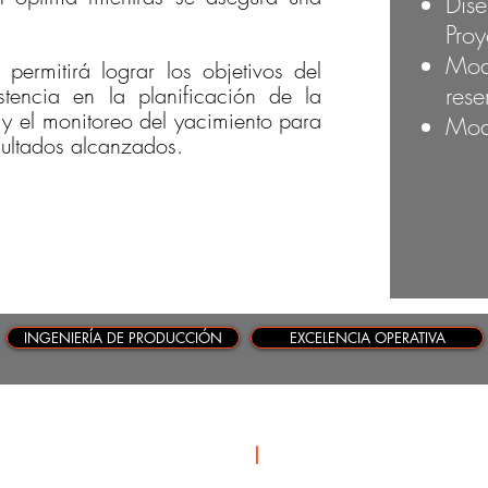
Dis
.
Pro
Mod
permitirá lograr los objetivos del
rese
tencia en la planificación de la
 y el monitoreo del yacimiento para
Mod
esultados alcanzados.
INGENIERÍA DE PRODUCCIÓN
EXCELENCIA OPERATIVA
OTROS LINKS
|
S AREAS &
AS
Acerca de Nosotros