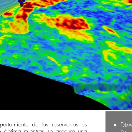
ortamiento de los reservorios es
Dise
n óptima mientras se asegura una