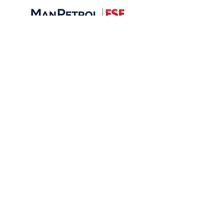
La formación por competencia es
entendida como
“un proceso de
enseñanza y aprendizaje “
que está
orientado a que las personas
adquieran habilidades,
conocimientos y destrezas
empleando procedimientos o
actitudes necesarias para mejorar su
desempeño y alcanzar los fines de
la organización.